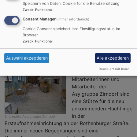
Speichern von Daten: Cookie für die Benutzersitzung
Zweck
:
Funktional
Herzlich willkommen!
Consent Manager
(immer erforderlich)
Cookie Consent speichert Ihre Einwilligungsstatus im
- Reinschnuppern
Browser
Zweck
:
Funktional
lohnt sich
Auswahl akzeptieren
Alle akzeptieren
Realisiert mit Klaro!
Die ehrenamtlichen
Mitarbeiterinnen und
Mitarbeiter der
Asylgruppe Zirndorf sind
eine Stütze für die neu
ankommenden Flüchtlinge
in der
Bildrechte
Asylgruppe Zirndorf
Erstaufnahmeeinrichtung an der Rothenburger Straße.
Die immer neuen Begegnungen sind eine