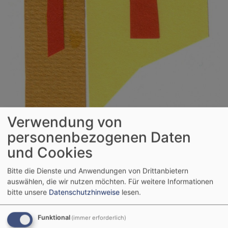
Verwendung von
personenbezogenen Daten
und Cookies
Bitte die Dienste und Anwendungen von Drittanbietern
Hauptnavigation
auswählen, die wir nutzen möchten.
Für weitere Informationen
bitte unsere
Datenschutzhinweise
lesen.
Startseite
Herzlich willkommen! - Reinschnuppern lohnt
Funktional
(immer erforderlich)
sich