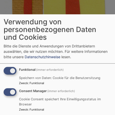
Verwendung von
personenbezogenen Daten
und Cookies
Bitte die Dienste und Anwendungen von Drittanbietern
auswählen, die wir nutzen möchten.
Für weitere Informationen
bitte unsere
Datenschutzhinweise
lesen.
Funktional
(immer erforderlich)
Speichern von Daten: Cookie für die Benutzersitzung
Zweck
:
Funktional
Hauptnavigation
Consent Manager
(immer erforderlich)
Cookie Consent speichert Ihre Einwilligungsstatus im
Browser
Startseite
Mitmachen
E-Learning für Jugendliche und
Zweck
:
Funktional
Erwachsene