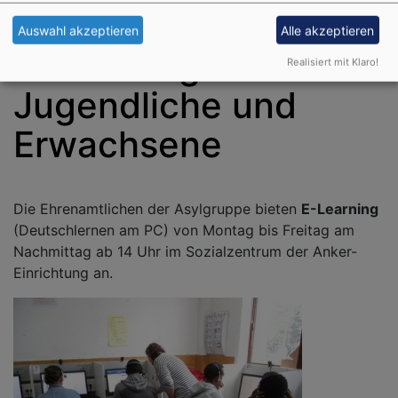
Auswahl akzeptieren
Alle akzeptieren
E-Learning für
Realisiert mit Klaro!
Jugendliche und
Erwachsene
Die Ehrenamtlichen der Asylgruppe bieten
E-Learning
(Deutschlernen am PC) von Montag bis Freitag am
Nachmittag ab 14 Uhr im Sozialzentrum der Anker-
Einrichtung an.